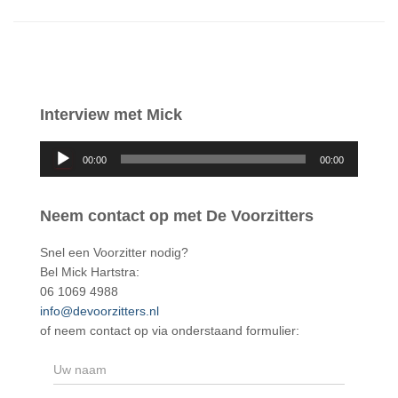
Interview met Mick
A
00:00
00:00
u
d
i
Neem contact op met De Voorzitters
o
s
Snel een Voorzitter nodig?
p
Bel Mick Hartstra:
e
06 1069 4988
l
info@devoorzitters.nl
e
of neem contact op via onderstaand formulier:
r