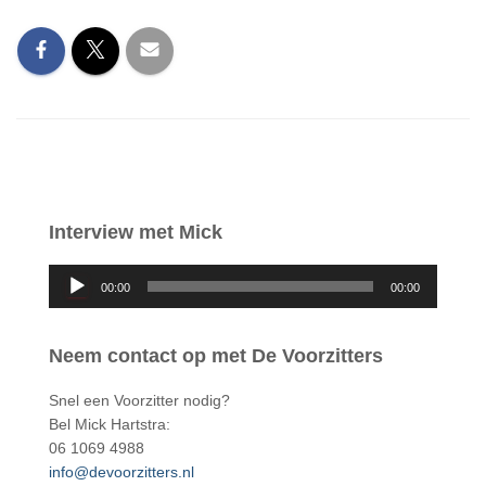
Interview met Mick
A
00:00
00:00
u
d
i
Neem contact op met De Voorzitters
o
s
Snel een Voorzitter nodig?
p
Bel Mick Hartstra:
e
06 1069 4988
l
info@devoorzitters.nl