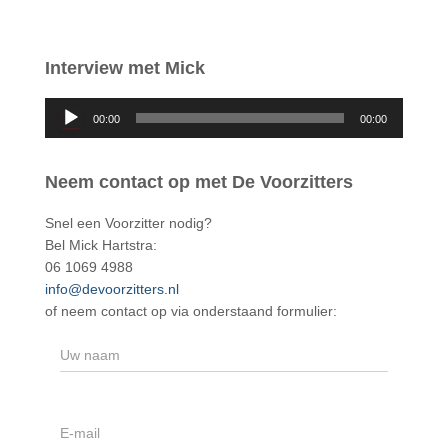
Interview met Mick
A
00:00
00:00
u
d
i
Neem contact op met De Voorzitters
o
s
Snel een Voorzitter nodig?
p
Bel Mick Hartstra:
e
06 1069 4988
l
info@devoorzitters.nl
e
of neem contact op via onderstaand formulier:
r