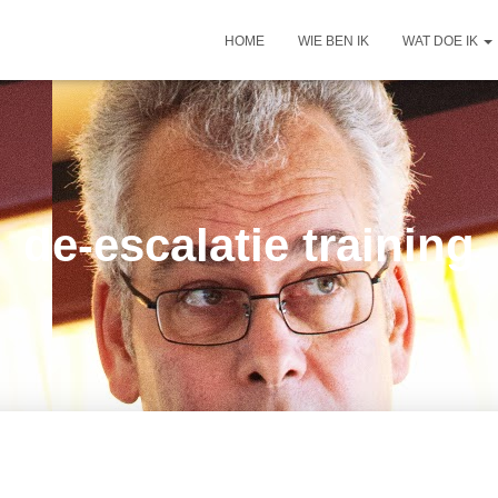
HOME
WIE BEN IK
WAT DOE IK
de-escalatie training