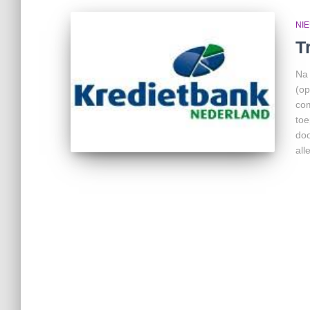
NI
T
Na 
(op
com
toe
doo
alle