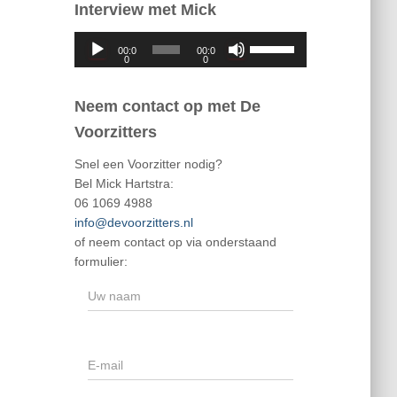
Interview met Mick
A
G
00:0
00:0
u
e
0
0
d
b
i
r
Neem contact op met De
o
u
Voorzitters
s
i
p
k
Snel een Voorzitter nodig?
e
O
Bel Mick Hartstra:
l
m
06 1069 4988
e
h
info@devoorzitters.nl
r
o
of neem contact op via onderstaand
o
formulier:
g
/
O
m
l
a
a